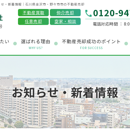
らせ・新着情報｜石川県金沢市・野々市市の不動産売却
0120-94
不動産買取
仲介売却
任意売却
空家・相談
電話対応時間 ： 8:0
たい
選ばれる理由
不動産売却成功のポイント
WHY US?
FOR SUCCESS
お知らせ・新着情報