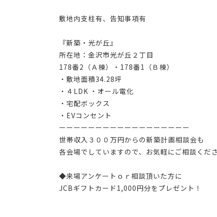
敷地内支柱有、告知事項有
『新築・光が丘』
所在地：金沢市光が丘２丁目
178番2（Ａ棟）・178番1（Ｂ棟）
・敷地面積34.28坪
・４LDK ・オール電化
・宅配ボックス
・EVコンセント
ーーーーーーーーーーーーーーーーーー
世帯収入３００万円からの新築計画相談会も
各会場でしていますので、お気軽にご相談くだ
◆来場アンケートｏｒ相談頂いた方に
JCBギフトカード1,000円分をプレゼント！